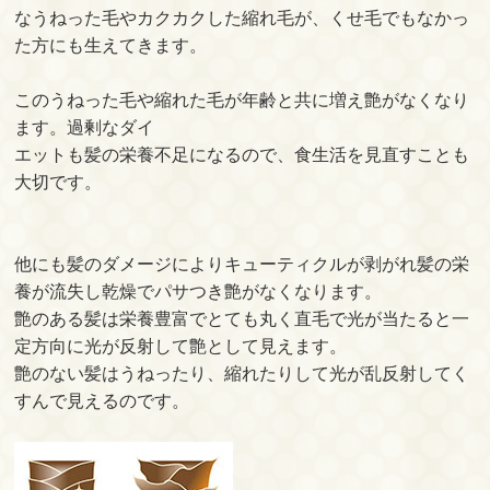
なうねった毛やカクカクした縮れ毛が、くせ毛でもなかっ
た方にも生えてきます。
このうねった毛や縮れた毛が年齢と共に増え艶がなくなり
ます。過剰なダイ
エットも髪の栄養不足になるので、食生活を見直すことも
大切です。
他にも髪のダメージによりキューティクルが剥がれ髪の栄
養が流失し乾燥でパサつき艶がなくなります。
艶のある髪は栄養豊富でとても丸く直毛で光が当たると一
定方向に光が反射して艶として見えます。
艶のない髪はうねったり、縮れたりして光が乱反射してく
すんで見えるのです。