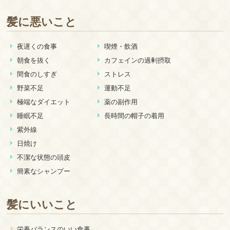
髪に悪いこと
夜遅くの食事
喫煙・飲酒
朝食を抜く
カフェインの過剰摂取
間食のしすぎ
ストレス
野菜不足
運動不足
極端なダイエット
薬の副作用
睡眠不足
長時間の帽子の着用
紫外線
日焼け
不潔な状態の頭皮
簡素なシャンプー
髪にいいこと
栄養バランスのいい食事