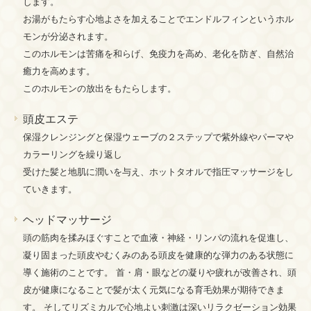
します。
お湯がもたらす心地よさを加えることでエンドルフィンというホル
モンが分泌されます。
このホルモンは苦痛を和らげ、免疫力を高め、老化を防ぎ、自然治
癒力を高めます。
このホルモンの放出をもたらします。
頭皮エステ
保湿クレンジングと保湿ウェーブの２ステップで紫外線やパーマや
カラーリングを繰り返し
受けた髪と地肌に潤いを与え、ホットタオルで指圧マッサージをし
ていきます。
ヘッドマッサージ
頭の筋肉を揉みほぐすことで血液・神経・リンパの流れを促進し、
凝り固まった頭皮やむくみのある頭皮を健康的な弾力のある状態に
導く施術のことです。 首・肩・眼などの凝りや疲れが改善され、頭
皮が健康になることで髪が太く元気になる育毛効果が期待できま
す。 そしてリズミカルで心地よい刺激は深いリラクゼーション効果