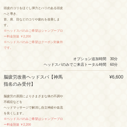
頭皮のコリをほぐし弾力とハリのある頭皮
へと導き、
首、肩、目などのコリや疲れを改善しま
す。
※ヘッドスパのみご希望はシャンプーブロ
ー料金別途 ￥2,200
※ヘッドスパのみご希望はクーポン対象外
です。
オプション追加時間 30分
ヘッドスパのみでご来店トータル時間 60分
脳疲労改善ヘッドスパ【神馬
¥6,600
指名のみ受付】
脳疲労の原因によりさまざまな体の不調や
不眠症などを
ヘッドマッサージで解消し自立神経や血流
を良くします。
※ヘッドスパのみご希望はシャンプーブロ
ー料金別途 ￥2,200