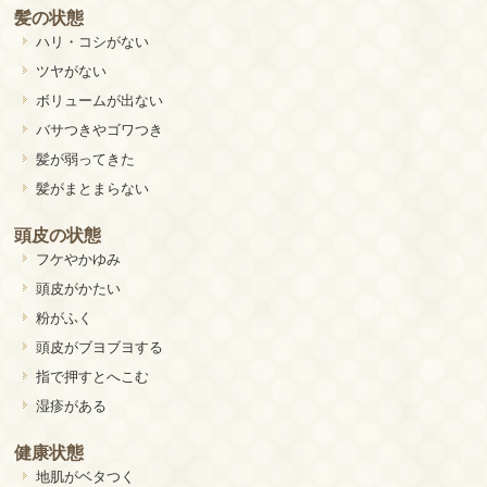
髪の状態
ハリ・コシがない
ツヤがない
ボリュームが出ない
バサつきやゴワつき
髪が弱ってきた
髪がまとまらない
頭皮の状態
フケやかゆみ
頭皮がかたい
粉がふく
頭皮がブヨブヨする
指で押すとへこむ
湿疹がある
健康状態
地肌がベタつく