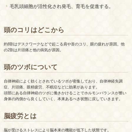
毛乳頭細胞が活性化され発毛、育毛を促進する。
頭のコリはどこから
約8割はデスクワークなどで起こる肩や首のコリ、眼の疲れが原因。他
の2割は片頭痛と他の病気が原因。
頭のツボについて
自律神経によく効くとされているツボが密集しており、自律神経失調
症、片頭痛、眼精疲労、不眠症などに効果があります。
頭部にある自律神経のツボに働きかけることでホルモンバランスが整い
身体の内側から良くしていく、本来あるべき状態に戻していきます。
脳疲労とは
脳が受けるストレスにより脳本来の機能が低下した状態です。