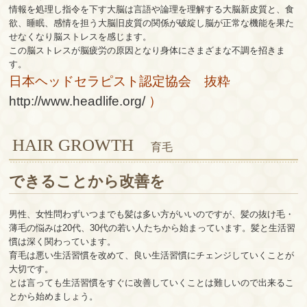
情報を処理し指令を下す大脳は言語や論理を理解する大脳新皮質と、食
欲、睡眠、感情を担う大脳旧皮質の関係が破綻し脳が正常な機能を果た
せなくなり脳ストレスを感じます。
この脳ストレスが脳疲労の原因となり身体にさまざまな不調を招きま
す。
日本ヘッドセラピスト認定協会 抜粋
http://www.headlife.org/
）
HAIR GROWTH
育毛
できることから改善を
男性、女性問わずいつまでも髪は多い方がいいのですが、髪の抜け毛・
薄毛の悩みは20代、30代の若い人たちから始まっています。髪と生活習
慣は深く関わっています。
育毛は悪い生活習慣を改めて、良い生活習慣にチェンジしていくことが
大切です。
とは言っても生活習慣をすぐに改善していくことは難しいので出来るこ
とから始めましょう。