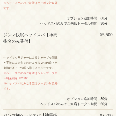
※ヘッドスパのみご希望はクーポン対象外
です。
オプション追加時間 60分
ヘッドスパのみでご来店トータル時間 90
分
ジンマ快眠ヘッドスパ
【神馬
¥5,500
指名のみ受付】
ヘッドマッサジャーによるシャープな刺激
と手技による包まれたような２つの違った
刺激によって快眠へ導くメニューです。
※ヘッドスパのみご希望はシャンプーブロ
ー料金別途 ￥2,200
※ヘッドスパのみご希望はクーポン対象外
です。
オプション追加時間 30分
ヘッドスパのみでご来店トータル時間 60
分
ジンマ極ヘッドスパ
【神馬指
¥7,700