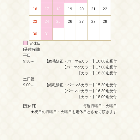
16
17
18
19
20
21
22
23
24
25
26
27
28
29
30
31
定休日
[受付時間]
平日
9:30～
【縮毛矯正・パーマ&カラー】16:00迄受付
【パーマorカラー】17:00迄受付
【カット】18:30迄受付
土日祝
9:00～
【縮毛矯正・パーマ&カラー】15:30迄受付
【パーマorカラー】16:30迄受付
【カット】18:00迄受付
[定休日]
毎週月曜日・火曜日
★祝日の月曜日・火曜日も定休日とさせて頂きます