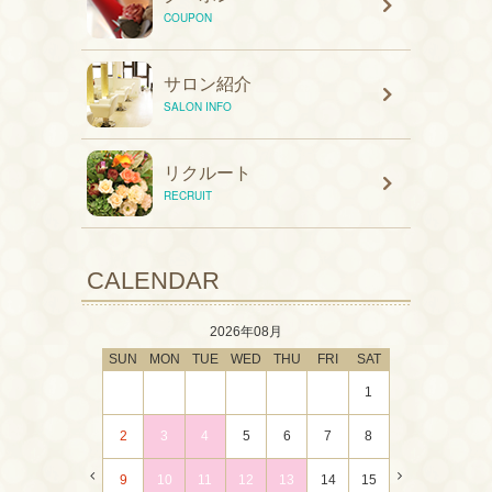
COUPON
サロン紹介
SALON INFO
リクルート
RECRUIT
CALENDAR
2026年08月
SUN
MON
TUE
WED
THU
FRI
SAT
1
2
3
4
5
6
7
8
9
10
11
12
13
14
15