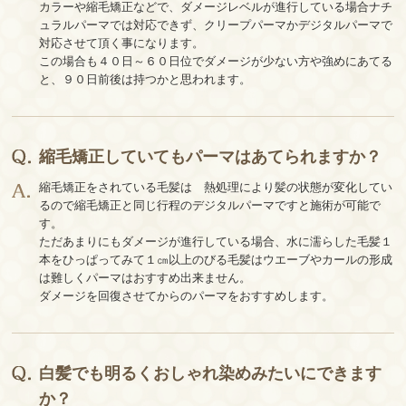
カラーや縮毛矯正などで、ダメージレベルが進行している場合ナチ
ュラルパーマでは対応できず、クリープパーマかデジタルパーマで
対応させて頂く事になります。
この場合も４０日～６０日位でダメージが少ない方や強めにあてる
と、９０日前後は持つかと思われます。
縮毛矯正していてもパーマはあてられますか？
縮毛矯正をされている毛髪は 熱処理により髪の状態が変化してい
るので縮毛矯正と同じ行程のデジタルパーマですと施術が可能で
す。
ただあまりにもダメージが進行している場合、水に濡らした毛髪１
本をひっぱってみて１㎝以上のびる毛髪はウエーブやカールの形成
は難しくパーマはおすすめ出来ません。
ダメージを回復させてからのパーマをおすすめします。
白髪でも明るくおしゃれ染めみたいにできます
か？