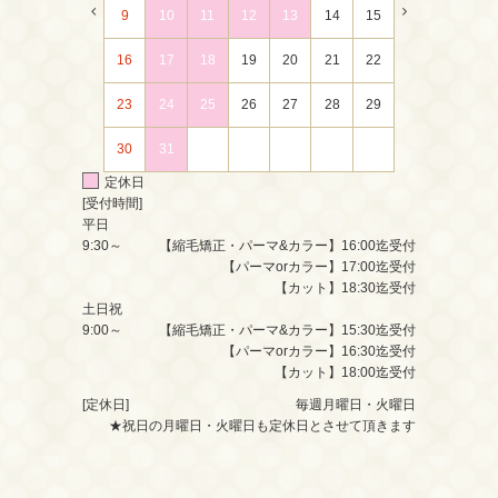
9
10
11
12
13
14
15
16
17
18
19
20
21
22
23
24
25
26
27
28
29
30
31
定休日
[受付時間]
平日
9:30～
【縮毛矯正・パーマ&カラー】16:00迄受付
【パーマorカラー】17:00迄受付
【カット】18:30迄受付
土日祝
9:00～
【縮毛矯正・パーマ&カラー】15:30迄受付
【パーマorカラー】16:30迄受付
【カット】18:00迄受付
[定休日]
毎週月曜日・火曜日
★祝日の月曜日・火曜日も定休日とさせて頂きます