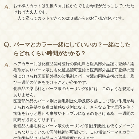
お子様のカットは生後６ヵ月位からでもお母様がだっこしていただ
ければ大丈夫です。
一人で座ってカットできるのは３歳からのお子様が多いです。
パーマとカラー一緒にしていいの？一緒にした
らどれくらい時間がかかる？
ヘアカラーには化粧品認可登録の染毛料と医薬部外品認可登録の染
毛剤がありパーマ液にも化粧品認可登録と医薬部外品認可登録の薬
液に分けられ医薬部外品の染毛剤とパーマ液の同時施術の禁止、及
び一週間の間隔をあけることが必要です。
化粧品の染毛料とパーマ液のカーリング剤には、このような規定は
ありません。
医薬部外品のパーマ剤と染毛剤は化学反応を起こして強い作用が与
えられる為髪や皮膚は敏感な状態になり、さらなる化学反応を伴う
施術を行うと思わぬ事故やトラブルになるのをさける為、一週間の
間隔が必要となります。
化粧品の染毛料とパーマ液のカーリング剤は刺激性も低くダメージ
にもなりにくいので同時施術が可能です。この場合パーマ＆カラー
の施術時間は３時間～４時間程度になります。