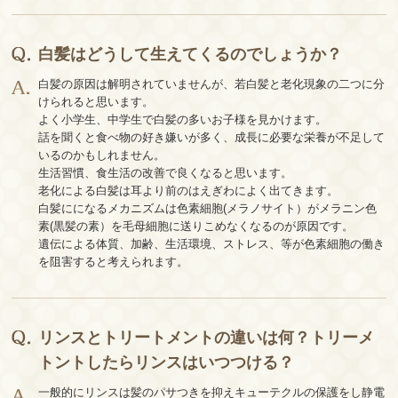
白髪はどうして生えてくるのでしょうか？
白髪の原因は解明されていませんが、若白髪と老化現象の二つに分
けられると思います。
よく小学生、中学生で白髪の多いお子様を見かけます。
話を聞くと食べ物の好き嫌いが多く、成長に必要な栄養が不足して
いるのかもしれません。
生活習慣、食生活の改善で良くなると思います。
老化による白髪は耳より前のはえぎわによく出てきます。
白髪にになるメカニズムは色素細胞(メラノサイト）がメラニン色
素(黒髪の素）を毛母細胞に送りこめなくなるのが原因です。
遺伝による体質、加齢、生活環境、ストレス、等が色素細胞の働き
を阻害すると考えられます。
リンスとトリートメントの違いは何？トリーメ
トントしたらリンスはいつつける？
一般的にリンスは髪のパサつきを抑えキューテクルの保護をし静電