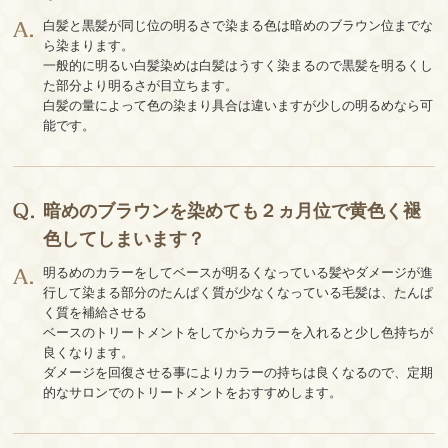
白髪と黒髪が同じ位の明るさで染まる色は暗めのブラウン位までな
ら染まります。
一般的に明るい白髪染めは白髪はうすく染まるので黒髪を明るくし
た部分より明るさが目立ちます。
白髪の量によって色の染まり具合は違いますが少しの明るめなら可
能です。
暗めのブラウンを染めても２ヵ月位で黄色く褪
色してしまいます？
明るめのカラーをしてベースが明るくなっている髪やダメージが進
行して染まる部分のたんぱく質が少なくなっている毛髪は、たんぱ
く質を補給させる
ベースのトリートメントをしてからカラーを入れると少し色持ちが
良くなります。
ダメージを回復させる事によりカラーの持ちは良くなるので、定期
的なサロンでのトリートメントをおすすめします。