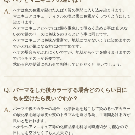
へナとマニキュアの違いは？
へナは色の色素が髪のたんぱく質の隙間に入り込み染まります。
マニキュアはキューティクルの表と裏に色素がくっつくようにして
染まります。
ヘアマニキュアとへナには髪を退色して明るく染める事は 出来な
いので髪のベースに色味をのせるという事は同じです。
ヘアマニキュアは色味が豊富で、地肌につかないように染めますの
でかぶれが気になる方におすすめです。
へナの場合もかぶれにくいですが、地肌からへナを塗りまりますの
でパッチテストが必要です。
求める色や髪質に合わせて相談していただくと 良いでしょう。
パーマをした後カラーする場合どのくらい日に
ちを空けたら良いですか？
パーマの後のカラーの場合、化学反応を起こして染めるヘアカラー
の酸化染毛剤は頭皮や髪のトラブルを避ける為、１週間あける方が
良いと思われます。
へナやヘアマニキュア等の化粧品染毛料は同時施術が 可能なので
日にちを空けなくても大丈夫です。