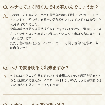
へナってよく聞くんですが良いんでしょうか？
へナはインド産のミソハギ科指甲花の葉を原料としたカラートリー
トメントで、髪に使える唯一の天然染料としてインドでは古代から
利用されてきました。
化学染料とは異なり天然成分からできていますので、髪や頭皮にや
さしくツヤとコシが出るので髪にツヤとコシを求める方にはとても
良いと思います。
ただし色の種類は少ないのでヘアカラーと同じ色合いを求める方に
は向きません。
へナで髪を明るく出来ますか？
へナにはメラニン色素を退色させる作用はないので黒髪を明るくす
ることは出来ませんが、イエローやオレンジを入れると色味的にほ
んのり明るく見える位にはなります。