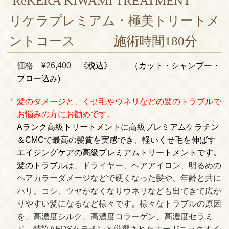
ReKERA KIWAMI TREATMENT
リケラプレミアム・極美トリートメ
ントコース 施術時間180分
価格 ¥26,400
《税込》
（カット・シャンプー・
ブロー込み)
髪のダメージと、くせ毛やウネリなどの髪のトラブルで
お悩みの方にお勧めです。
Aランク高級トリートメントに高級プレミアムケラチン
＆CMCで最高の髪質を実感でき、軽いくせ毛を伸ばす
エイジングケアの高級プレミアムトリートメントです。
髪
のトラブル
は、ドライヤー、ヘアアイロン、明るめの
ヘアカラーダメージなどで硬くなった髪や、年齢と共に
ハリ、コシ、ツヤがなくなりウネリなども出てきて広が
りやすい髪になるなど様々です。様々なトラブルの原因
を、高濃度シルク、高濃度コラーゲン、高濃度セラミ