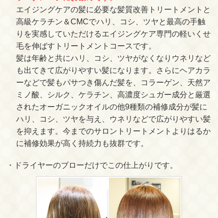
エイジングケアの髪に必要な髪質改善トリートメントと
高級ケラチン＆CMCでハリ、コシ、ツヤと最高の手触
りを実感していただけるエイジングケア専門の軽いくせ
毛を伸ばすトリートメントコースです。
髪
は年齢と共にハリ、コシ、ツヤがなくなりウネリなど
も出てきて広がりやすい髪になります。さらにヘアカラ
ーなどで髪もパサつき傷んだ髪を、コラーゲン、天然ア
ミノ酸、シルク、ケラチン、高濃度シュガー成分と厳選
されたオーガニックオイルの他9種類の補修成分が髪に
ハリ、コシ、ツヤを与え、ウネリなどで広がりやすい髪
を抑えます。今までのサロントリートメントよりはるか
に補修効果が高く持続力も抜群です。
・ドライヤーのブローだけでこの仕上がりです。