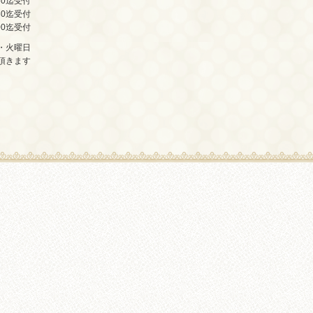
30迄受付
30迄受付
00迄受付
・火曜日
頂きます