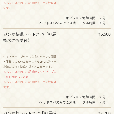
※ヘッドスパのみご希望はクーポン対象外
です。
オプション追加時間 60分
ヘッドスパのみでご来店トータル時間 90
分
ジンマ快眠ヘッドスパ
【神馬
¥5,500
指名のみ受付】
ヘッドマッサジャーによるシャープな刺激
と手技による包まれたような２つの違った
刺激によって快眠へ導くメニューです。
※ヘッドスパのみご希望はシャンプーブロ
ー料金別途 ￥2,200
※ヘッドスパのみご希望はクーポン対象外
です。
オプション追加時間 30分
ヘッドスパのみでご来店トータル時間 60
分
ジンマ極ヘッドスパ
【神馬指
¥7,700