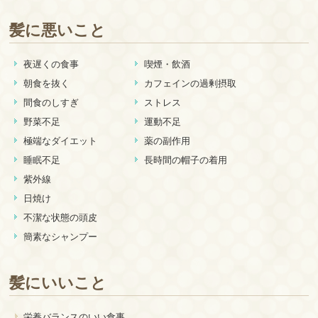
髪に悪いこと
夜遅くの食事
喫煙・飲酒
朝食を抜く
カフェインの過剰摂取
間食のしすぎ
ストレス
野菜不足
運動不足
極端なダイエット
薬の副作用
睡眠不足
長時間の帽子の着用
紫外線
日焼け
不潔な状態の頭皮
簡素なシャンプー
髪にいいこと
栄養バランスのいい食事