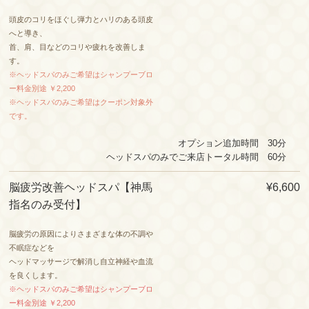
頭皮のコリをほぐし弾力とハリのある頭皮
へと導き、
首、肩、目などのコリや疲れを改善しま
す。
※ヘッドスパのみご希望はシャンプーブロ
ー料金別途 ￥2,200
※ヘッドスパのみご希望はクーポン対象外
です。
オプション追加時間 30分
ヘッドスパのみでご来店トータル時間 60分
脳疲労改善ヘッドスパ【神馬
¥6,600
指名のみ受付】
脳疲労の原因によりさまざまな体の不調や
不眠症などを
ヘッドマッサージで解消し自立神経や血流
を良くします。
※ヘッドスパのみご希望はシャンプーブロ
ー料金別途 ￥2,200