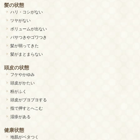
髪の状態
ハリ・コシがない
ツヤがない
ボリュームが出ない
バサつきやゴワつき
髪が弱ってきた
髪がまとまらない
頭皮の状態
フケやかゆみ
頭皮がかたい
粉がふく
頭皮がブヨブヨする
指で押すとへこむ
湿疹がある
健康状態
地肌がベタつく