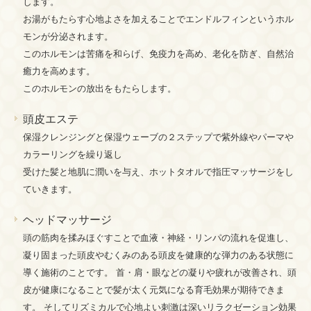
します。
お湯がもたらす心地よさを加えることでエンドルフィンというホル
モンが分泌されます。
このホルモンは苦痛を和らげ、免疫力を高め、老化を防ぎ、自然治
癒力を高めます。
このホルモンの放出をもたらします。
頭皮エステ
保湿クレンジングと保湿ウェーブの２ステップで紫外線やパーマや
カラーリングを繰り返し
受けた髪と地肌に潤いを与え、ホットタオルで指圧マッサージをし
ていきます。
ヘッドマッサージ
頭の筋肉を揉みほぐすことで血液・神経・リンパの流れを促進し、
凝り固まった頭皮やむくみのある頭皮を健康的な弾力のある状態に
導く施術のことです。 首・肩・眼などの凝りや疲れが改善され、頭
皮が健康になることで髪が太く元気になる育毛効果が期待できま
す。 そしてリズミカルで心地よい刺激は深いリラクゼーション効果