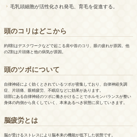
毛乳頭細胞が活性化され発毛、育毛を促進する。
頭のコリはどこから
約8割はデスクワークなどで起こる肩や首のコリ、眼の疲れが原因。他
の2割は片頭痛と他の病気が原因。
頭のツボについて
自律神経によく効くとされているツボが密集しており、自律神経失調
症、片頭痛、眼精疲労、不眠症などに効果があります。
頭部にある自律神経のツボに働きかけることでホルモンバランスが整い
身体の内側から良くしていく、本来あるべき状態に戻していきます。
脳疲労とは
脳が受けるストレスにより脳本来の機能が低下した状態です。