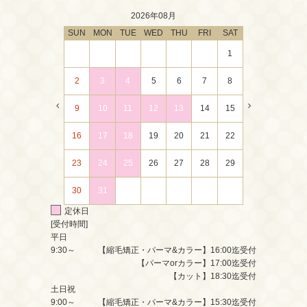
2026年08月
SUN
MON
TUE
WED
THU
FRI
SAT
1
2
3
4
5
6
7
8
9
10
11
12
13
14
15
16
17
18
19
20
21
22
23
24
25
26
27
28
29
30
31
定休日
[受付時間]
平日
9:30～
【縮毛矯正・パーマ&カラー】16:00迄受付
【パーマorカラー】17:00迄受付
【カット】18:30迄受付
土日祝
9:00～
【縮毛矯正・パーマ&カラー】15:30迄受付