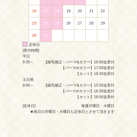
16
17
18
19
20
21
22
23
24
25
26
27
28
29
30
31
定休日
[受付時間]
平日
9:30～
【縮毛矯正・パーマ&カラー】16:00迄受付
【パーマorカラー】17:00迄受付
【カット】18:30迄受付
土日祝
9:00～
【縮毛矯正・パーマ&カラー】15:30迄受付
【パーマorカラー】16:30迄受付
【カット】18:00迄受付
[定休日]
毎週月曜日・火曜日
★祝日の月曜日・火曜日も定休日とさせて頂きます