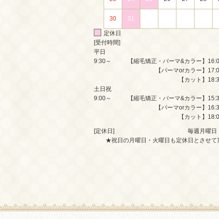
30
31
定休日
[受付時間]
平日
9:30～
【縮毛矯正・パーマ&カラー】16:
【パーマorカラー】17:
【カット】18:
土日祝
9:00～
【縮毛矯正・パーマ&カラー】15:
【パーマorカラー】16:
【カット】18:
[定休日]
毎週月曜日
★祝日の月曜日・火曜日も定休日とさせて